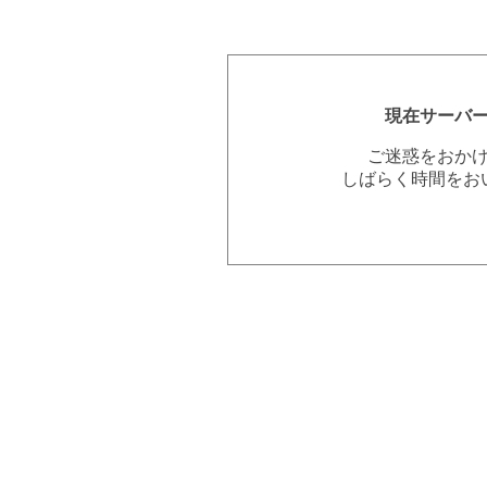
現在サーバ
ご迷惑をおか
しばらく時間をお