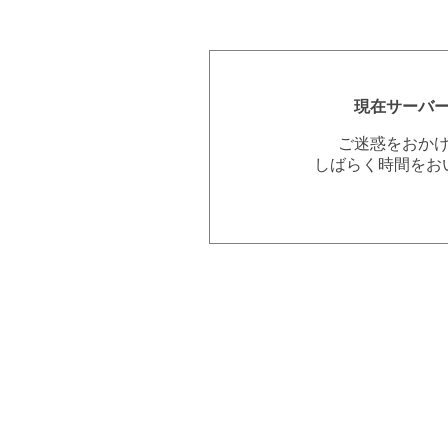
現在サーバ
ご迷惑をおか
しばらく時間をお