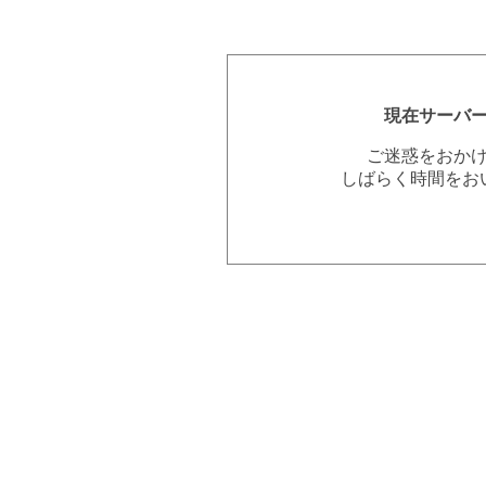
現在サーバ
ご迷惑をおか
しばらく時間をお