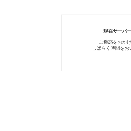
現在サーバ
ご迷惑をおか
しばらく時間をお