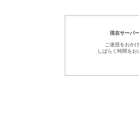
現在サーバ
ご迷惑をおか
しばらく時間をお