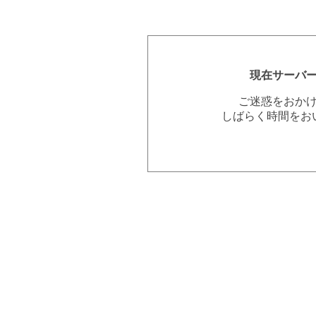
現在サーバ
ご迷惑をおか
しばらく時間をお