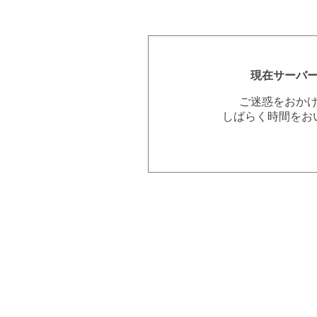
現在サーバ
ご迷惑をおか
しばらく時間をお