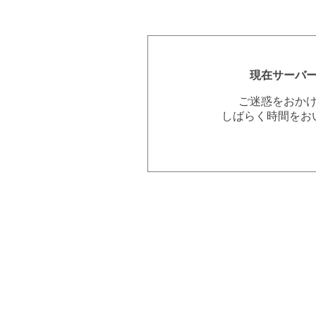
現在サーバ
ご迷惑をおか
しばらく時間をお