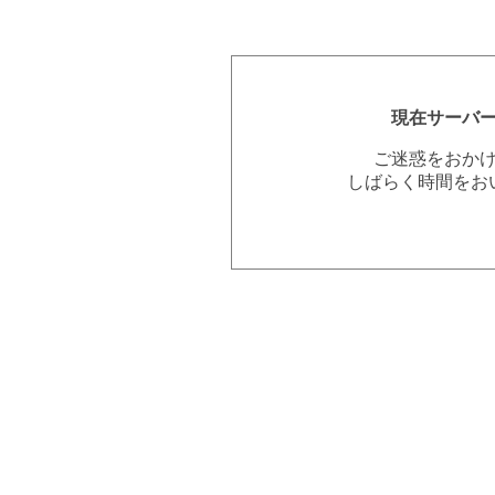
現在サーバ
ご迷惑をおか
しばらく時間をお