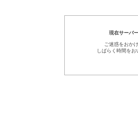
現在サーバ
ご迷惑をおか
しばらく時間をお