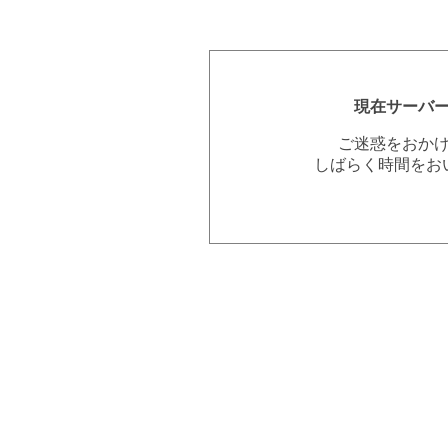
現在サーバ
ご迷惑をおか
しばらく時間をお