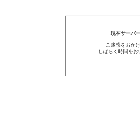
現在サーバ
ご迷惑をおか
しばらく時間をお