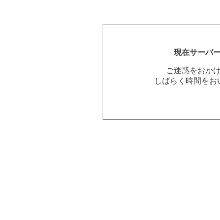
現在サーバ
ご迷惑をおか
しばらく時間をお