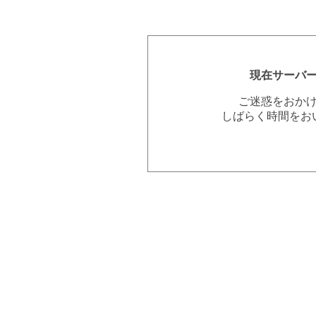
現在サーバ
ご迷惑をおか
しばらく時間をお