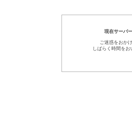
現在サーバ
ご迷惑をおか
しばらく時間をお