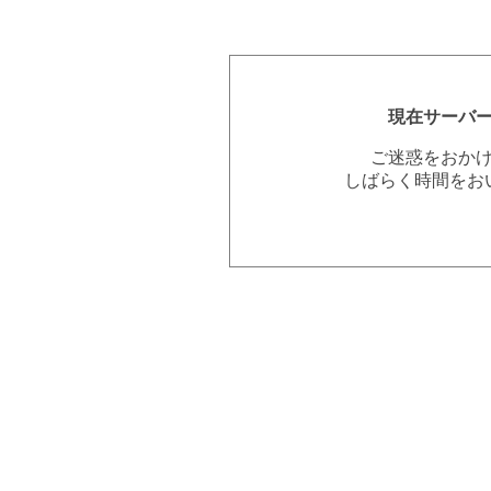
現在サーバ
ご迷惑をおか
しばらく時間をお