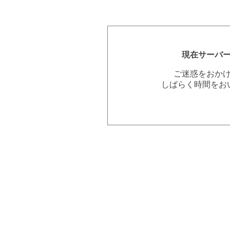
現在サーバ
ご迷惑をおか
しばらく時間をお