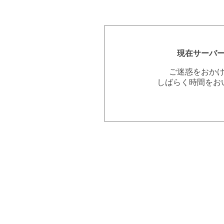
現在サーバ
ご迷惑をおか
しばらく時間をお