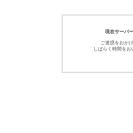
現在サーバ
ご迷惑をおか
しばらく時間をお