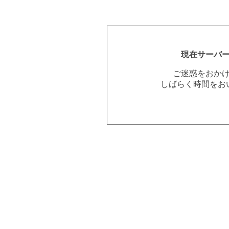
現在サーバ
ご迷惑をおか
しばらく時間をお