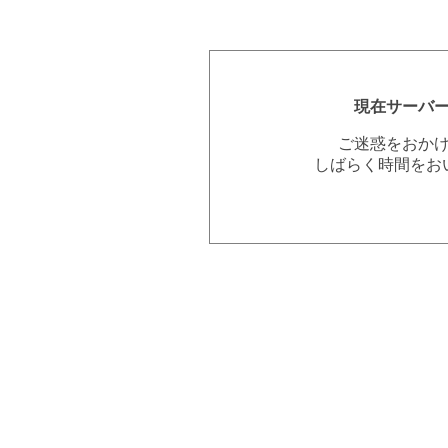
現在サーバ
ご迷惑をおか
しばらく時間をお