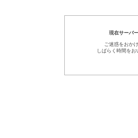
現在サーバ
ご迷惑をおか
しばらく時間をお