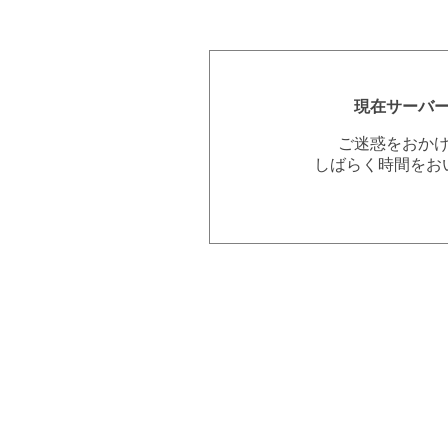
現在サーバ
ご迷惑をおか
しばらく時間をお