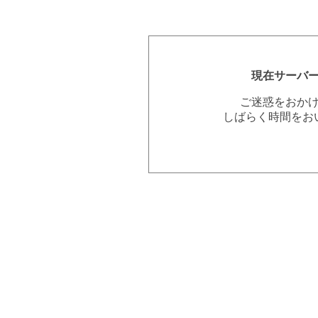
現在サーバ
ご迷惑をおか
しばらく時間をお