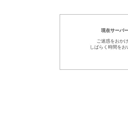
現在サーバ
ご迷惑をおか
しばらく時間をお