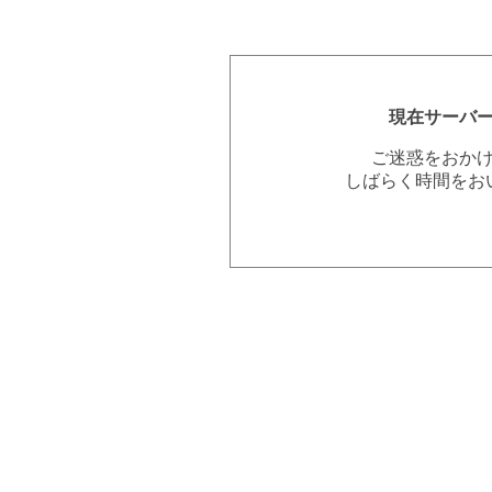
現在サーバ
ご迷惑をおか
しばらく時間をお