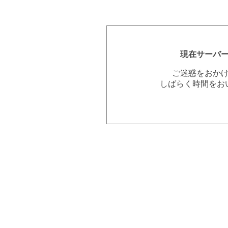
現在サーバ
ご迷惑をおか
しばらく時間をお