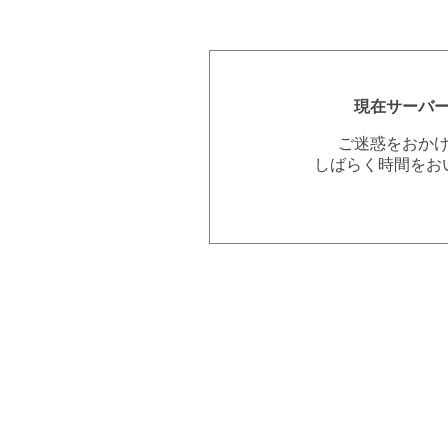
現在サーバ
ご迷惑をおか
しばらく時間をお