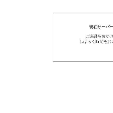
現在サーバ
ご迷惑をおか
しばらく時間をお