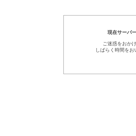
現在サーバ
ご迷惑をおか
しばらく時間をお