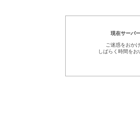
現在サーバ
ご迷惑をおか
しばらく時間をお