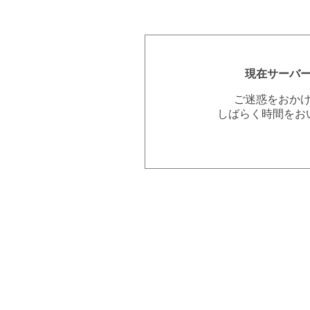
現在サーバ
ご迷惑をおか
しばらく時間をお