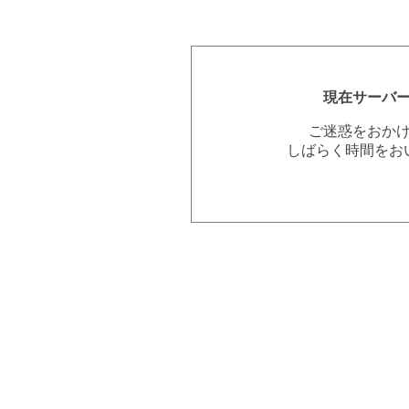
現在サーバ
ご迷惑をおか
しばらく時間をお