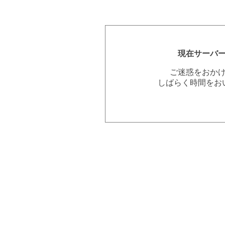
現在サーバ
ご迷惑をおか
しばらく時間をお