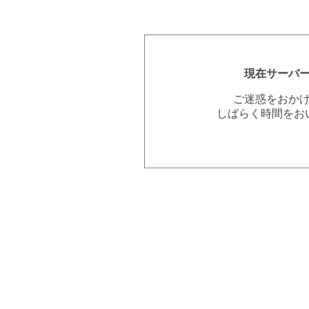
現在サーバ
ご迷惑をおか
しばらく時間をお