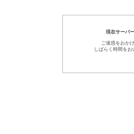
現在サーバ
ご迷惑をおか
しばらく時間をお