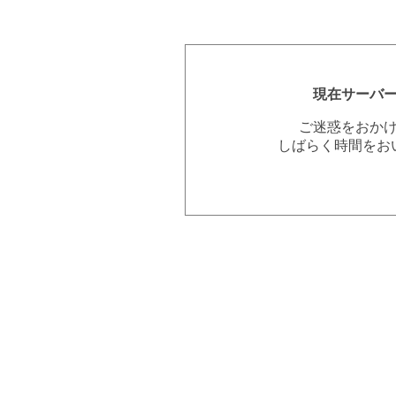
現在サーバ
ご迷惑をおか
しばらく時間をお