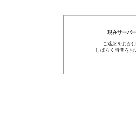
現在サーバ
ご迷惑をおか
しばらく時間をお