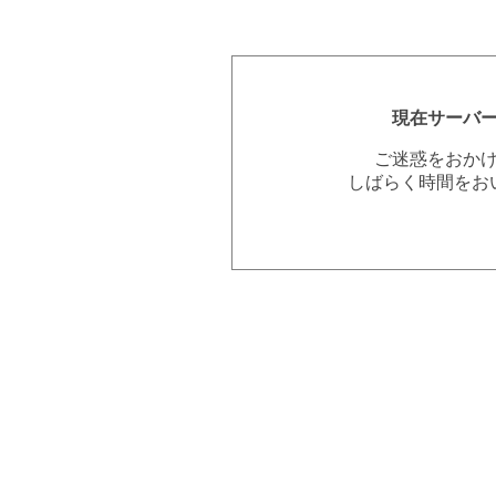
現在サーバ
ご迷惑をおか
しばらく時間をお