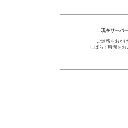
現在サーバ
ご迷惑をおか
しばらく時間をお