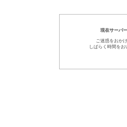
現在サーバ
ご迷惑をおか
しばらく時間をお