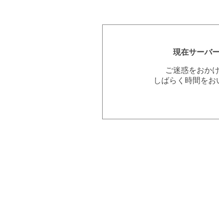
現在サーバ
ご迷惑をおか
しばらく時間をお