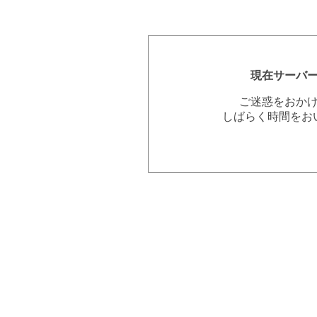
現在サーバ
ご迷惑をおか
しばらく時間をお