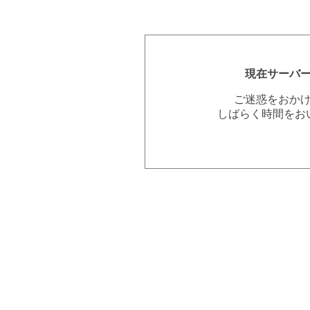
現在サーバ
ご迷惑をおか
しばらく時間をお