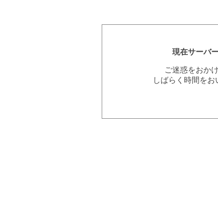
現在サーバ
ご迷惑をおか
しばらく時間をお