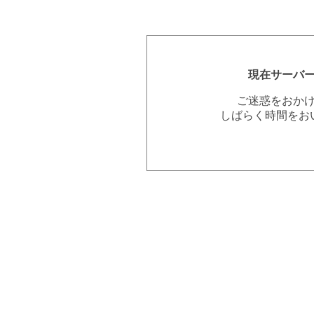
現在サーバ
ご迷惑をおか
しばらく時間をお