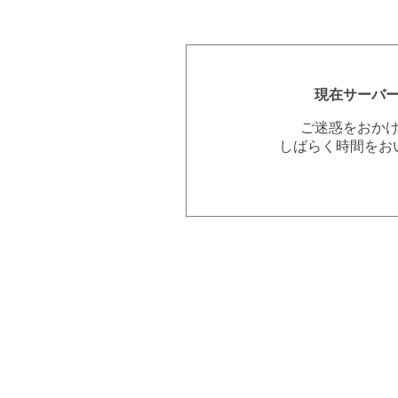
現在サーバ
ご迷惑をおか
しばらく時間をお