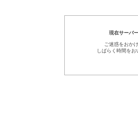
現在サーバ
ご迷惑をおか
しばらく時間をお