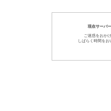
現在サーバ
ご迷惑をおか
しばらく時間をお