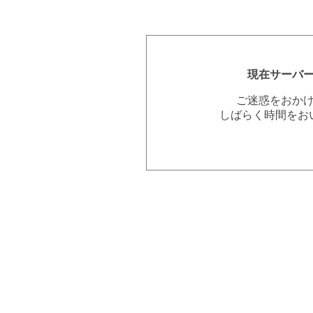
現在サーバ
ご迷惑をおか
しばらく時間をお